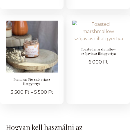
Toasted marshmallow
szójaviasz illatgyertya
6 000
Ft
Pumpkin Pie szójaviasz
illatgyertya
3 500
Ft
–
5 500
Ft
Hogyan kell használni az