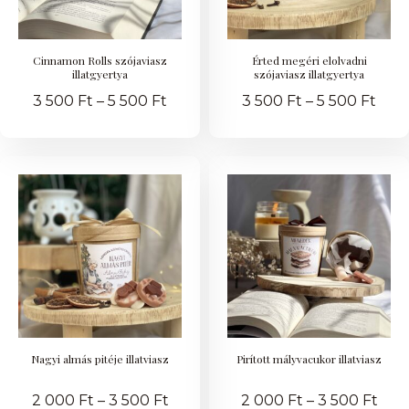
Cinnamon Rolls szójaviasz
Érted megéri elolvadni
illatgyertya
szójaviasz illatgyertya
3 500
Ft
–
5 500
Ft
3 500
Ft
–
5 500
Ft
Nagyi almás pitéje illatviasz
Pirított mályvacukor illatviasz
2 000
Ft
–
3 500
Ft
2 000
Ft
–
3 500
Ft