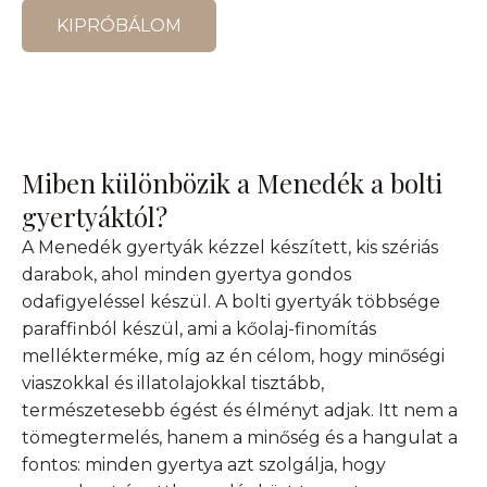
KIPRÓBÁLOM
Miben különbözik a Menedék a bolti
gyertyáktól?
A Menedék gyertyák kézzel készített, kis szériás
darabok, ahol minden gyertya gondos
odafigyeléssel készül. A bolti gyertyák többsége
paraffinból készül, ami a kőolaj-finomítás
mellékterméke, míg az én célom, hogy minőségi
viaszokkal és illatolajokkal tisztább,
természetesebb égést és élményt adjak. Itt nem a
tömegtermelés, hanem a minőség és a hangulat a
fontos: minden gyertya azt szolgálja, hogy