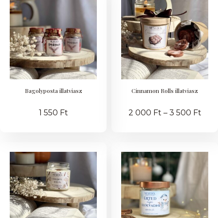
Bagolyposta illatviasz
Cinnamon Rolls illatviasz
1 550
Ft
2 000
Ft
–
3 500
Ft