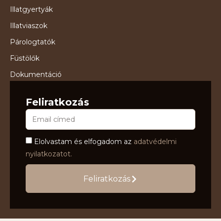
Illatgyertyák
Illatviaszok
Párologtatók
Füstölők
Dokumentáció
Feliratkozás
Elolvastam és elfogadom az
adatvédelmi
nyilatkozatot.
Feliratkozás