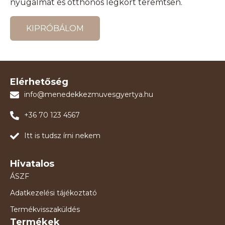
nyugalmat és otthonos légkört teremtsen.
KIPRÓBÁLOM
Elérhetőség
info@menedekkezmuvesgyertya.hu
+36 70 123 4567
Itt is tudsz írni nekem
Hivatalos
ÁSZF
Adatkezelési tájékoztató
Termékvisszaküldés
Termékek