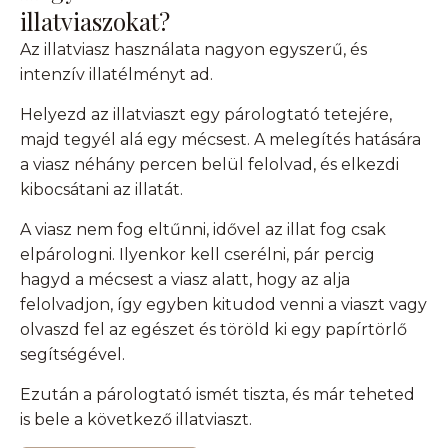
illatviaszokat?
Az illatviasz használata nagyon egyszerű, és
intenzív illatélményt ad.
Helyezd az illatviaszt egy párologtató tetejére,
majd tegyél alá egy mécsest. A melegítés hatására
a viasz néhány percen belül felolvad, és elkezdi
kibocsátani az illatát.
A viasz nem fog eltűnni, idővel az illat fog csak
elpárologni. Ilyenkor kell cserélni, pár percig
hagyd a mécsest a viasz alatt, hogy az alja
felolvadjon, így egyben kitudod venni a viaszt vagy
olvaszd fel az egészet és töröld ki egy papírtörlő
segítségével.
Ezután a párologtató ismét tiszta, és már teheted
is bele a következő illatviaszt.