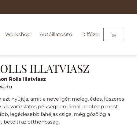
Workshop
Autóillatosító
Diffúzor
OLLS ILLATVIASZ
n Rolls Illatviasz
illata
azt nyújtja, amit a neve ígér: meleg, édes, fűszeres
y kis varázslatos pékségben járnál, ahol épp most
hább, legédesebb fahéjas csiga, még gőzölög a
t betölti az otthonosság.