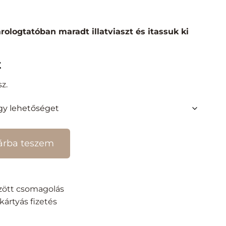
árologtatóban maradt illatviaszt és itassuk ki
t
sz.
árba teszem
rzött csomagolás
ártyás fizetés