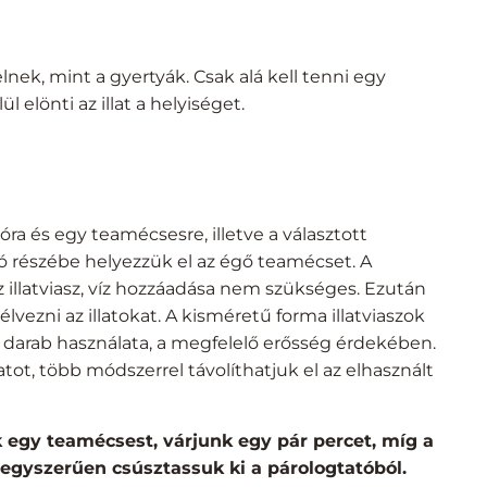
nek, mint a gyertyák. Csak alá kell tenni egy
 elönti az illat a helyiséget.
ra és egy teamécsesre, illetve a választott
alsó részébe helyezzük el az égő teamécset. A
z illatviasz, víz hozzáadása nem szükséges. Ezután
lvezni az illatokat. A kisméretű forma illatviaszok
6 darab használata, a megfelelő erősség érdekében.
atot, több módszerrel távolíthatjuk el az elhasznált
k egy teamécsest, várjunk egy pár percet, míg a
 egyszerűen csúsztassuk ki a párologtatóból.