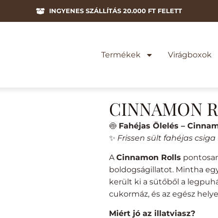
INGYENES SZÁLLÍTÁS 20.000 FT FELETT
Termékek
Virágboxok
CINNAMON R
🍥
Fahéjas Ölelés – Cinnamo
✨
Frissen sült fahéjas csiga 
A
Cinnamon Rolls
pontosan 
boldogságillatot. Mintha eg
került ki a sütőből a legpu
cukormáz, és az egész helye
Miért jó az illatviasz?