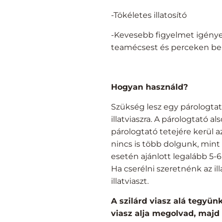
-Tökéletes illatosító
-Kevesebb figyelmet igényel
teamécsest és perceken belül
Hogyan használd?
Szükség lesz egy párologtató
illatviaszra. A párologtató 
párologtató tetejére kerül a
nincs is több dolgunk, mint é
esetén ajánlott legalább 5-
Ha cserélni szeretnénk az ill
illatviaszt.
A szilárd viasz alá tegyün
viasz alja megolvad, majd