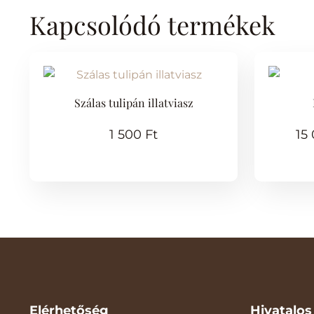
Kapcsolódó termékek
Szálas tulipán illatviasz
1 500
Ft
15
Elérhetőség
Hivatalos