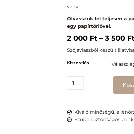
vagy
Olvasszuk fel teljesen a p
egy papírtörlővel.
2 000
Ft
–
3 500
F
Szójaviaszból készült illatvia
Kiszerelés
Kos
Kiváló minőségű, ellenő
Szuperbiztonságos bankk