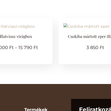
Illatviasz virágbox
Csokiba mártott eper ill
 000
Ft
–
15 790
Ft
3 850
Ft
Feliratkoz
Termékek