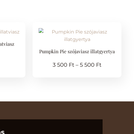
atviasz
Pumpkin Pie szójaviasz illatgyertya
3 500
Ft
–
5 500
Ft
ás