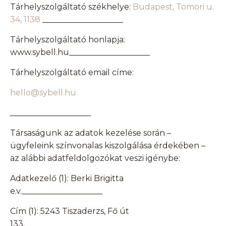
Tárhelyszolgáltató székhelye:
Budapest, Tomori u.
34, 1138
____________________
Tárhelyszolgáltató honlapja:
www.sybell.hu
____________________
Tárhelyszolgáltató email címe:
hello@sybell.hu
____________________
Társaságunk az adatok kezelése során –
ügyfeleink színvonalas kiszolgálása érdekében –
az alábbi adatfeldolgozókat veszi igénybe:
Adatkezelő (1): Berki Brigitta
e.v.____________________
Cím (1): 5243 Tiszaderzs, Fő út
133.____________________