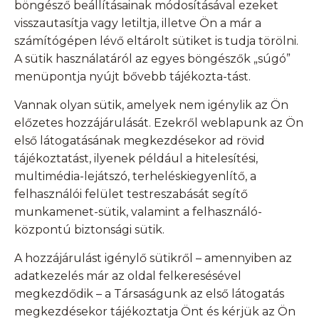
böngésző beállításainak módosításával ezeket
visszautasítja vagy letiltja, illetve Ön a már a
számítógépen lévő eltárolt sütiket is tudja törölni.
A sütik használatáról az egyes böngészők „súgó”
menüpontja nyújt bővebb tájékozta-tást.
Vannak olyan sütik, amelyek nem igénylik az Ön
előzetes hozzájárulását. Ezekről weblapunk az Ön
első látogatásának megkezdésekor ad rövid
tájékoztatást, ilyenek például a hitelesítési,
multimédia-lejátszó, terheléskiegyenlítő, a
felhasználói felület testreszabását segítő
munkamenet-sütik, valamint a felhasználó-
központú biztonsági sütik.
A hozzájárulást igénylő sütikről – amennyiben az
adatkezelés már az oldal felkeresésével
megkezdődik – a Társaságunk az első látogatás
megkezdésekor tájékoztatja Önt és kérjük az Ön