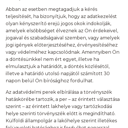
Abban az esetben megtagadjuk a kérés
teljesítését, ha bizonyítjuk, hogy az adatkezelést
olyan kényszerítő erejű jogos okok indokolják,
amelyek elsőbbséget élveznek az Ön érdekeivel,
jogaival és szabadságaival szemben, vagy amelyek
jogi igények előterjesztéséhez, érvényesítéséhez
vagy védelméhez kapcsolódnak. Amennyiben Ön
a döntésünkkel nem ért egyet, illetve ha
elmulasztjuk a határidőt, a döntés közlésétől,
illetve a határidő utolsó napjától számított 30
napon belül Ön bírósághoz fordulhat.
Az adatvédelmi perek elbírálása a törvényszék
hatáskörébe tartozik, a per – az érintett választása
szerint – az érintett lakhelye vagy tartózkodási
helye szerinti törvényszék előtt is megindítható.
Külföldi állampolgár a lakóhelye szerint illetékes
felügyeleti hatósághoz is fordulhat panasszal.