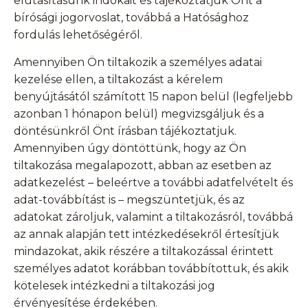
elutasításunk indokait és tájékoztatjuk Önt a
bírósági jogorvoslat, továbbá a Hatósághoz
fordulás lehetőségéről.
Amennyiben Ön tiltakozik a személyes adatai
kezelése ellen, a tiltakozást a kérelem
benyújtásától számított 15 napon belül (legfeljebb
azonban 1 hónapon belül) megvizsgáljuk és a
döntésünkről Önt írásban tájékoztatjuk.
Amennyiben úgy döntöttünk, hogy az Ön
tiltakozása megalapozott, abban az esetben az
adatkezelést – beleértve a további adatfelvételt és
adat-továbbítást is – megszüntetjük, és az
adatokat zároljuk, valamint a tiltakozásról, továbbá
az annak alapján tett intézkedésekről értesítjük
mindazokat, akik részére a tiltakozással érintett
személyes adatot korábban továbbítottuk, és akik
kötelesek intézkedni a tiltakozási jog
érvényesítése érdekében.