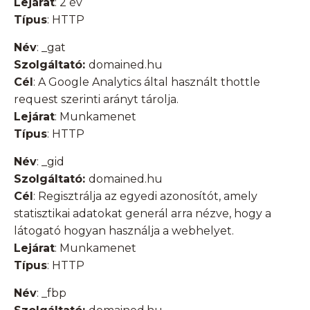
Lejárat
: 2 év
Típus
: HTTP
Név
: _gat
Szolgáltató:
domained.hu
Cél
: A Google Analytics által használt thottle
request szerinti arányt tárolja.
Lejárat
: Munkamenet
Típus
: HTTP
Név
: _gid
Szolgáltató:
domained.hu
Cél
: Regisztrálja az egyedi azonosítót, amely
statisztikai adatokat generál arra nézve, hogy a
látogató hogyan használja a webhelyet.
Lejárat
: Munkamenet
Típus
: HTTP
Név
: _fbp