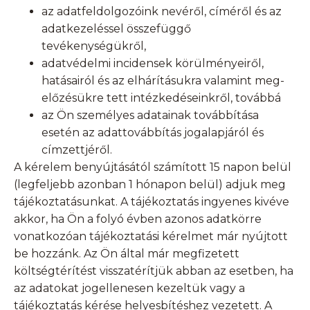
az adatfeldolgozóink nevéről, címéről és az
adatkezeléssel összefüggő
tevékenységükről,
adatvédelmi incidensek körülményeiről,
hatásairól és az elhárításukra valamint meg-
előzésükre tett intézkedéseinkről, továbbá
az Ön személyes adatainak továbbítása
esetén az adattovábbítás jogalapjáról és
címzettjéről.
A kérelem benyújtásától számított 15 napon belül
(legfeljebb azonban 1 hónapon belül) adjuk meg
tájékoztatásunkat. A tájékoztatás ingyenes kivéve
akkor, ha Ön a folyó évben azonos adatkörre
vonatkozóan tájékoztatási kérelmet már nyújtott
be hozzánk. Az Ön által már megfizetett
költségtérítést visszatérítjük abban az esetben, ha
az adatokat jogellenesen kezeltük vagy a
tájékoztatás kérése helyesbítéshez vezetett. A