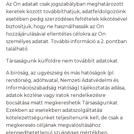
Az Ön adatait csak jogszabályban meghatározott
keretek között továbbíthatjuk, adatfeldolgozóink
esetében pedig szerződéses feltételek kikötésével
biztosítjuk, hogy ne használhassák az Ön
hozzájárulásával ellentétes célokra az Ön
személyes adatait. További információ a 2. pontban
található.
Társaságunk külföldre nem továbbít adatokat.
A bíróság, az ügyészség és más hatóságok (pl.
rendőrség, adóhivatal, Nemzeti Adatvédelmi és
Információszabadság Hatóság) tájékoztatás adása,
adatok közlése vagy iratok rendelkezésre
bocsátása miatt megkereshetik Társaságunkat.
Ezekben az esetekben adatszolgáltatási
kötelezettségünket teljesítenünk kell, de csak a
megkeresés céljának megvalósításához
elengedhetetlenül szükséges mértékben.