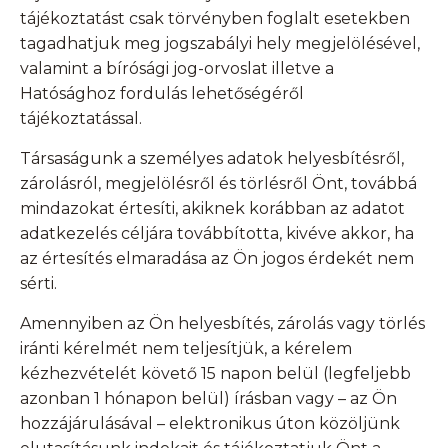
tájékoztatást csak törvényben foglalt esetekben
tagadhatjuk meg jogszabályi hely megjelölésével,
valamint a bírósági jog-orvoslat illetve a
Hatósághoz fordulás lehetőségéről
tájékoztatással.
Társaságunk a személyes adatok helyesbítésről,
zárolásról, megjelölésről és törlésről Önt, továbbá
mindazokat értesíti, akiknek korábban az adatot
adatkezelés céljára továbbította, kivéve akkor, ha
az értesítés elmaradása az Ön jogos érdekét nem
sérti.
Amennyiben az Ön helyesbítés, zárolás vagy törlés
iránti kérelmét nem teljesítjük, a kérelem
kézhezvételét követő 15 napon belül (legfeljebb
azonban 1 hónapon belül) írásban vagy – az Ön
hozzájárulásával – elektronikus úton közöljünk