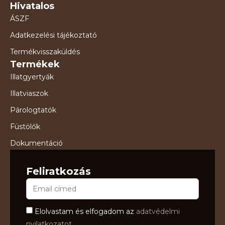
Hivatalos
ÁSZF
Adatkezelési tájékoztató
Termékvisszaküldés
Termékek
Illatgyertyák
Illatviaszok
Párologtatók
Füstölők
Dokumentáció
Feliratkozás
Elolvastam és elfogadom az
adatvédelmi
nyilatkozatot.