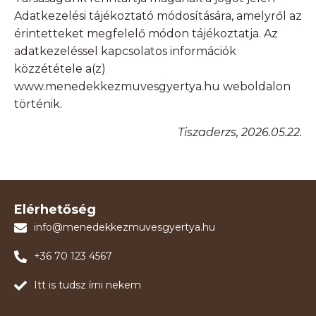
Adatkezelési tájékoztató módosítására, amelyről az
érintetteket megfelelő módon tájékoztatja. Az
adatkezeléssel kapcsolatos információk
közzététele a(z)
www.menedekkezmuvesgyertya.hu weboldalon
történik.
Tiszaderzs, 2026.05.22.
Elérhetőség
info@menedekkezmuvesgyertya.hu
+36 70 123 4567
Itt is tudsz írni nekem