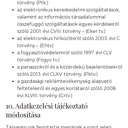
törvény (Ptk.)
az elektronikus kereskedelmi szolgáltatások,
valamint az információs társadalommal
összefüggő szolgáltatások egyes kérdéseiről
szóló 2001. évi CVIII. törvény – (Eker tv.)
az elektronikus hírközlésről szóló 2003. évi C.
törvény – (Ehtv)
a fogyasztóvédelemről szóló 1997. évi CLV.
törvény (Fogyv tv.)
a panaszokról és a közérdekű bejelentésekről
szóló 2013. évi CLXV. törvény. (Pktv.)
a gazdasági reklámtevékenység alapvető
feltételeiről és egyes korlátairól szóló 2008.
évi XLVIII. törvény (Grtv.)
10. Adatkezelési tájékoztató
módosítása
Társaságunk fenntartja magának a jogot jelen