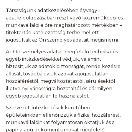
Társaságunk adatkezelésében és/vagy
adatfeldolgozásában részt vevő közreműködői és
munkavállalói előre meghatározott mértékben –
titoktartási kötelezettség terhe mellett –
jogosultak az Ön személyes adatait megismerni.
Az Ön személyes adatait megfelelő technikai és
egyéb intézkedésekkel védjük, valamint
biztosítjuk az adatok biztonságát, rendelkezésre
állását, továbbá óvjuk azokat a jogosulatlan
hozzáféréstől, megváltoztatástól, sérülésektől
illetve nyilvánosságra hozataltól és bármilyen
egyéb jogosulatlan felhasználástól.
Szervezeti intézkedések keretében
épületeinkben ellenőrizzük a fizikai hozzáférést,
munkavállalóinkat folyamatosan oktatjuk és a
papír alapú dokumentumokat megfelelő