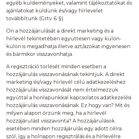
egyéb küldeményeket, valamint tájékoztatókat és
ajánlatokat küldünk és/vagy hírlevelet
továbbítunk (Grtv. 6. §).
Ön a hozzájárulását a direkt marketing és a
hírlevél tekintetében együttesen vagy külön-
külön is megadhatja illetve azt/azokat ingyenesen
és bármikor visszavonhatja.
A regisztráció törlését minden esetben a
hozzájárulás visszavonásának tekintjük. A direkt
marketing és/vagy hírlevél célú adatkezeléshez
hozzájárulás visszavonását nem értelmezzük
egyúttal a honlapunkkal kapcsolatos adatkezelési
hozzájárulás visszavonásának. Ez hogy van? Mit és
milyen alapon őrzünk meg, ha a hírlevél
hozzájárulást visszavonta? A hozzájárulások
esetében minden hozzájárulás egy adott célra
szól, így a holnapon regisztrálás és a hírlevélre