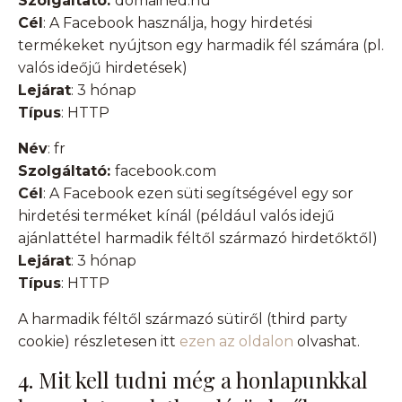
Szolgáltató:
domained.hu
Cél
: A Facebook használja, hogy hirdetési
termékeket nyújtson egy harmadik fél számára (pl.
valós ideőjű hirdetések)
Lejárat
: 3 hónap
Típus
: HTTP
Név
: fr
Szolgáltató:
facebook.com
Cél
: A Facebook ezen süti segítségével egy sor
hirdetési terméket kínál (például valós idejű
ajánlattétel harmadik féltől származó hirdetőktől)
Lejárat
: 3 hónap
Típus
: HTTP
A harmadik féltől származó sütiről (third party
cookie) részletesen itt
ezen az oldalon
olvashat.
4. Mit kell tudni még a honlapunkkal