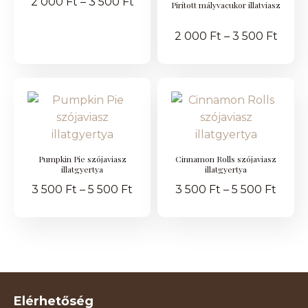
2 000
Ft
–
3 500
Ft
Pirított mályvacukor illatviasz
2 000
Ft
–
3 500
Ft
Pumpkin Pie szójaviasz
Cinnamon Rolls szójaviasz
illatgyertya
illatgyertya
3 500
Ft
–
5 500
Ft
3 500
Ft
–
5 500
Ft
Elérhetőség