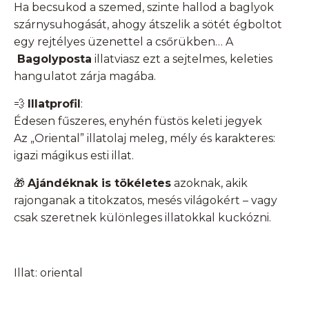
Ha becsukod a szemed, szinte hallod a baglyok
szárnysuhogását, ahogy átszelik a sötét égboltot
egy rejtélyes üzenettel a csőrükben… A
Bagolyposta
illatviasz ezt a sejtelmes, keleties
hangulatot zárja magába.
💨
Illatprofil
:
Édesen fűszeres, enyhén füstös keleti jegyek
Az „Oriental” illatolaj meleg, mély és karakteres:
igazi mágikus esti illat.
🎁
Ajándéknak is tökéletes
azoknak, akik
rajonganak a titokzatos, mesés világokért – vagy
csak szeretnek különleges illatokkal kuckózni.
Illat: oriental