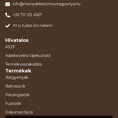
info@menedekkezmuvesgyertya.hu
+36 70 123 4567
Itt is tudsz írni nekem
Hivatalos
ÁSZF
Adatkezelési tájékoztató
Termékvisszaküldés
Termékek
Illatgyertyák
Illatviaszok
Párologtatók
Füstölők
Dokumentáció