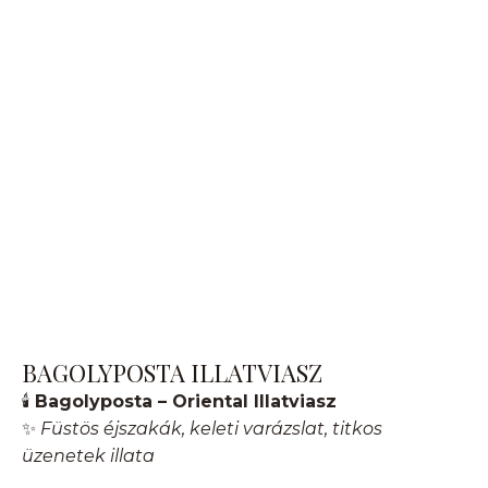
BAGOLYPOSTA ILLATVIASZ
🕯️
Bagolyposta – Oriental Illatviasz
✨
Füstös éjszakák, keleti varázslat, titkos
üzenetek illata