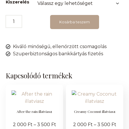
Kiszerelés
Kosárba teszem
Kiváló minőségű, ellenőrzött csomagolás
Szuperbiztonságos bankkártyás fizetés
Kapcsolódó termékek
After the rain illatviasz
Creamy Coconut illatviasz
2 000
Ft
–
3 500
Ft
2 000
Ft
–
3 500
Ft