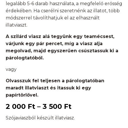
legalább 5-6 darab használata, a megfelelő erősség
érdekében. Ha cserélni szeretnénk az illatot, több
módszerrel távolíthatjuk el az elhasznált
illatviaszt.
A szilárd viasz alá tegyünk egy teamécsest,
várjunk egy pár percet, míg a viasz alja
megolvad, majd egyszerűen csúsztassuk ki a
párologtatóból.
vagy
Olvasszuk fel teljesen a párologtatóban
maradt illatviaszt és itassuk ki egy
papírtörlővel.
2 000
Ft
–
3 500
Ft
Szójaviaszból készült illatviasz.