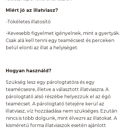
Miért jó az illatviasz?
-Tökéletes illatosító
-Kevesebb figyelmet igényelnek, mint a gyertyák.
Csak alá kell tenni egy teamécsest és perceken
belül elönti az illat a helyiséget.
Hogyan használd?
Szükség lesz egy párologtatóra és egy
teamécsesre, illetve a választott illatviaszra. A
párologtató alsó részébe helyezzük el az égő
teamécset. A párologtató tetejére kerül az
illatviasz, víz hozzáadása nem szükséges. Ezután
nincs is több dolgunk, mint élvezni az illatokat. A
kisméretű forma illatviaszok esetén ajánlott