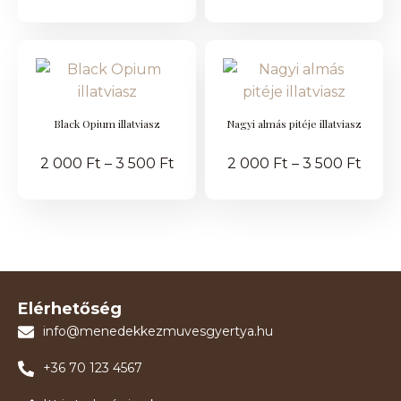
Black Opium illatviasz
Nagyi almás pitéje illatviasz
2 000
Ft
–
3 500
Ft
2 000
Ft
–
3 500
Ft
Elérhetőség
info@menedekkezmuvesgyertya.hu
+36 70 123 4567