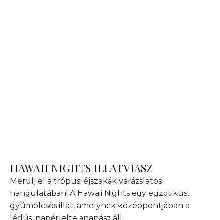
HAWAII NIGHTS ILLATVIASZ
Merülj el a trópusi éjszakák varázslatos
hangulatában! A Hawaii Nights egy egzotikus,
gyümölcsös illat, amelynek középpontjában a
lédús, napérlelte ananász áll.