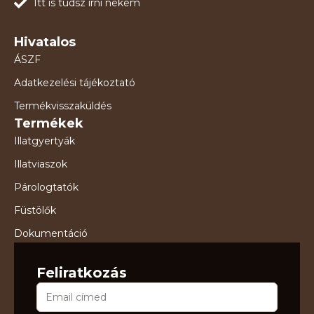
Itt is tudsz írni nekem
Hivatalos
ÁSZF
Adatkezelési tájékoztató
Termékvisszaküldés
Termékek
Illatgyertyák
Illatviaszok
Párologtatók
Füstölők
Dokumentáció
Feliratkozás