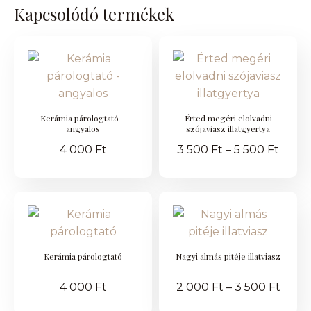
Kapcsolódó termékek
Kerámia párologtató –
Érted megéri elolvadni
angyalos
szójaviasz illatgyertya
4 000
Ft
3 500
Ft
–
5 500
Ft
Kerámia párologtató
Nagyi almás pitéje illatviasz
4 000
Ft
2 000
Ft
–
3 500
Ft