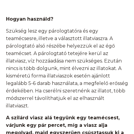
Hogyan használd?
Szükség lesz egy párologtatóra és egy
teamécsesre, illetve a választott illatviaszra. A
párologtató alsó részébe helyezzük el az égő
teamécset. A párologtató tetejére kerül az
illatviasz, víz hozzáadása nem szükséges. Ezután
nincs is több dolgunk, mint élvezni az illatokat. A
kisméretű forma illatviaszok esetén ajánlott
legalább 5-6 darab használata, a megfelelő erősség
érdekében. Ha cserélni szeretnénk az illatot, több
módszerrel távolíthatjuk el az elhasznált
illatviaszt.
A szilárd viasz alá tegyünk egy teamécsest,
várjunk egy pár percet, míg a viasz alja
megolvad, majd egyszerűen csúsztassuk ki a