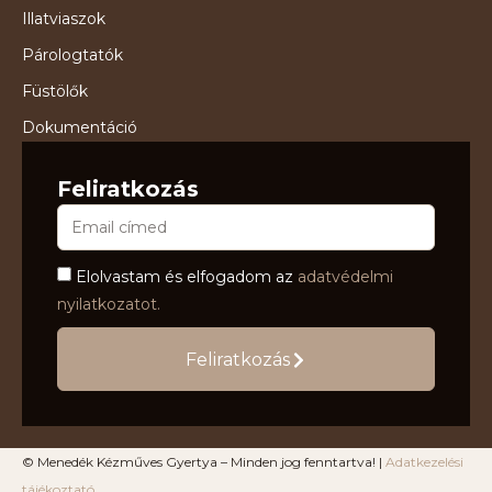
Illatviaszok
Párologtatók
Füstölők
Dokumentáció
Feliratkozás
Elolvastam és elfogadom az
adatvédelmi
nyilatkozatot.
Feliratkozás
© Menedék Kézműves Gyertya – Minden jog fenntartva! |
Adatkezelési
tájékoztató