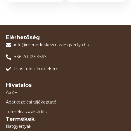
Elérhetőség
info@menedekkezmuvesgyertya.hu
+36 70 123 4567
Itt is tudsz írni nekem
Hivatalos
ÁSZF
Adatkezelési tájékoztató
Termékvisszaküldés
Termékek
Illatgyertyák