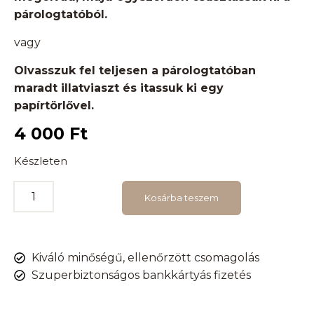
párologtatóból.
vagy
Olvasszuk fel teljesen a párologtatóban
maradt illatviaszt és itassuk ki egy
papírtörlővel.
4 000
Ft
Készleten
Kosárba teszem
Kiváló minőségű, ellenőrzött csomagolás
Szuperbiztonságos bankkártyás fizetés