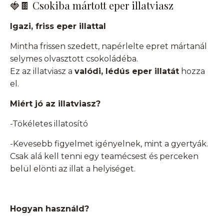
🍓🍫 Csokiba mártott eper illatviasz
Igazi, friss eper illattal
Mintha frissen szedett, napérlelte epret mártanál
selymes olvasztott csokoládéba.
Ez az illatviasz a
valódi, lédús eper illatát
hozza
el.
Miért jó az illatviasz?
-Tökéletes illatosító
-Kevesebb figyelmet igényelnek, mint a gyertyák.
Csak alá kell tenni egy teamécsest és perceken
belül elönti az illat a helyiséget.
Hogyan használd?