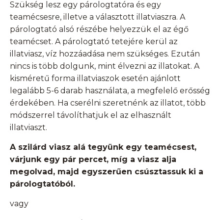
Szükség lesz egy párologtatóra és egy
teamécsesre, illetve a választott illatviaszra. A
párologtató alsó részébe helyezzük el az égő
teamécset. A párologtató tetejére kerül az
illatviasz, víz hozzáadása nem szükséges. Ezután
nincs is több dolgunk, mint élvezni az illatokat. A
kisméretű forma illatviaszok esetén ajánlott
legalább 5-6 darab használata, a megfelelő erősség
érdekében. Ha cserélni szeretnénk az illatot, több
módszerrel távolíthatjuk el az elhasznált
illatviaszt.
A szilárd viasz alá tegyünk egy teamécsest,
várjunk egy pár percet, míg a viasz alja
megolvad, majd egyszerűen csúsztassuk ki a
párologtatóból.
vagy