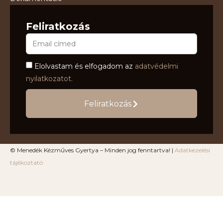
Feliratkozás
Elolvastam és elfogadom az
adatvédelmi
nyilatkozatot.
Feliratkozás
© Menedék Kézműves Gyertya – Minden jog fenntartva! |
Adatkezelési
tájékoztató