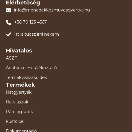
Elérhetőség
info@menedekkezmuvesgyertya.hu
+36 70 123 4567
Itt is tudsz írni nekem
Hivatalos
ÁSZF
Adatkezelési tájékoztató
Termékvisszaküldés
Termékek
Illatgyertyák
Illatviaszok
Párologtatók
Füstölők
Dokumentáció