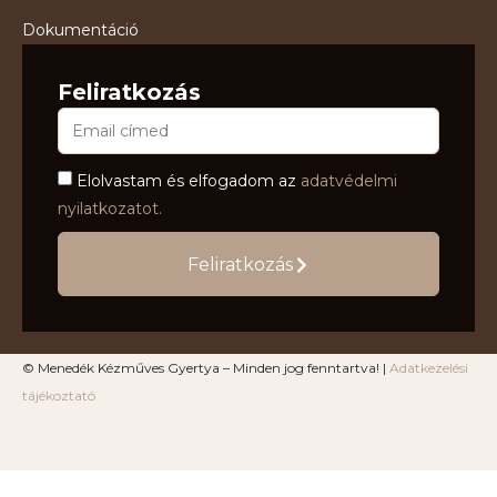
Dokumentáció
Feliratkozás
Elolvastam és elfogadom az
adatvédelmi
nyilatkozatot.
Feliratkozás
© Menedék Kézműves Gyertya – Minden jog fenntartva! |
Adatkezelési
tájékoztató