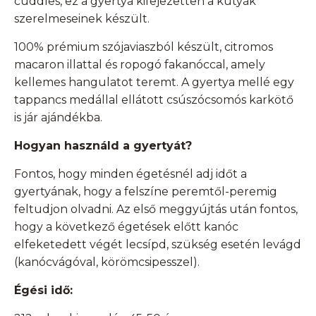
cuddles, ez a gyertya kifejezetten a kutyák
szerelmeseinek készült.
100% prémium szójaviaszból készült, citromos
macaron illattal és ropogó fakanóccal, amely
kellemes hangulatot teremt. A gyertya mellé egy
tappancs medállal ellátott csúszócsomós karkötő
is jár ajándékba.
Hogyan használd a gyertyát?
Fontos, hogy minden égetésnél adj időt a
gyertyának, hogy a felszíne peremtől-peremig
feltudjon olvadni. Az első meggyújtás után fontos,
hogy a következő égetések előtt kanóc
elfeketedett végét lecsípd, szükség esetén levágd
(kanócvágóval, körömcsipesszel).
Égési idő: