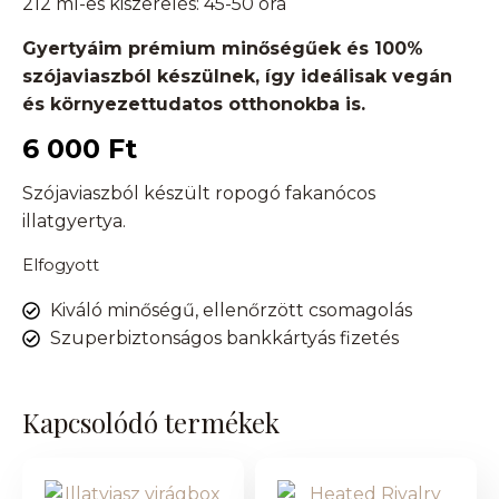
212 ml-es kiszerelés: 45-50 óra
Gyertyáim prémium minőségűek és 100%
szójaviaszból készülnek, így ideálisak vegán
és környezettudatos otthonokba is.
6 000
Ft
Szójaviaszból készült ropogó fakanócos
illatgyertya.
Elfogyott
Kiváló minőségű, ellenőrzött csomagolás
Szuperbiztonságos bankkártyás fizetés
Kapcsolódó termékek