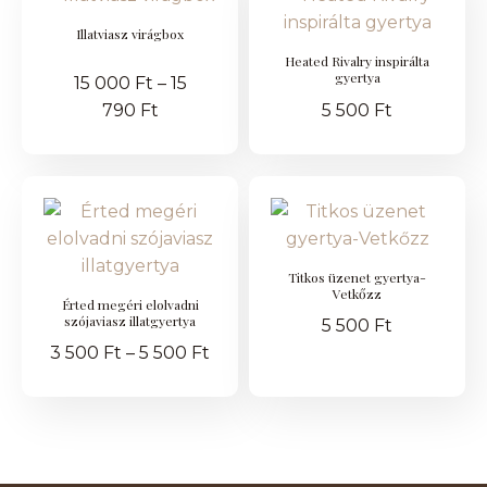
Illatviasz virágbox
Heated Rivalry inspirálta
gyertya
15 000
Ft
–
15
790
Ft
5 500
Ft
Titkos üzenet gyertya-
Vetkőzz
Érted megéri elolvadni
szójaviasz illatgyertya
5 500
Ft
3 500
Ft
–
5 500
Ft