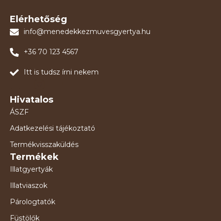
Elérhetőség
info@menedekkezmuvesgyertya.hu
+36 70 123 4567
Itt is tudsz írni nekem
Hivatalos
ÁSZF
Adatkezelési tájékoztató
Termékvisszaküldés
Termékek
Illatgyertyák
Illatviaszok
Párologtatók
Füstölők