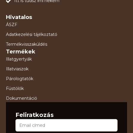
Itt is tudsz írni nekem
Hivatalos
ÁSZF
Adatkezelési tájékoztató
Termékvisszaküldés
Termékek
Illatgyertyák
Illatviaszok
Párologtatók
Füstölők
Dokumentáció
Feliratkozás