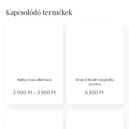
Kapcsolódó termékek
Málna-rózsa illatviasz
Heated Rivalry inspirálta
gyertya
2 000
Ft
–
3 500
Ft
5 500
Ft