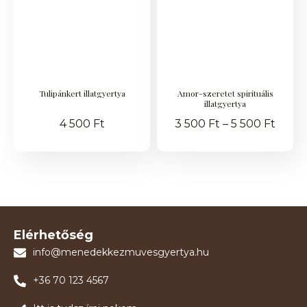
Tulipánkert illatgyertya
Amor-szeretet spirituális
illatgyertya
4 500
Ft
3 500
Ft
–
5 500
Ft
Elérhetőség
info@menedekkezmuvesgyertya.hu
+36 70 123 4567