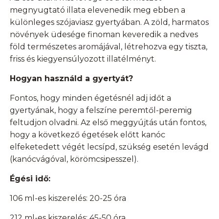
megnyugtató illata elevenedik meg ebben a
különleges szójaviasz gyertyában. A zöld, harmatos
növények üdesége finoman keveredik a nedves
föld természetes aromájával, létrehozva egy tiszta,
friss és kiegyensúlyozott illatélményt.
Hogyan használd a gyertyát?
Fontos, hogy minden égetésnél adj időt a
gyertyának, hogy a felszíne peremtől-peremig
feltudjon olvadni. Az első meggyújtás után fontos,
hogy a következő égetések előtt kanóc
elfeketedett végét lecsípd, szükség esetén levágd
(kanócvágóval, körömcsipesszel).
Égési idő:
106 ml-es kiszerelés: 20-25 óra
212 ml-es kiszerelés: 45-50 óra