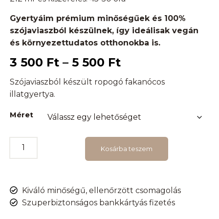
Gyertyáim prémium minőségűek és 100%
szójaviaszból készülnek, így ideálisak vegán
és környezettudatos otthonokba is.
3 500
Ft
–
5 500
Ft
Szójaviaszból készült ropogó fakanócos
illatgyertya.
Méret
Kosárba teszem
Kiváló minőségű, ellenőrzött csomagolás
Szuperbiztonságos bankkártyás fizetés