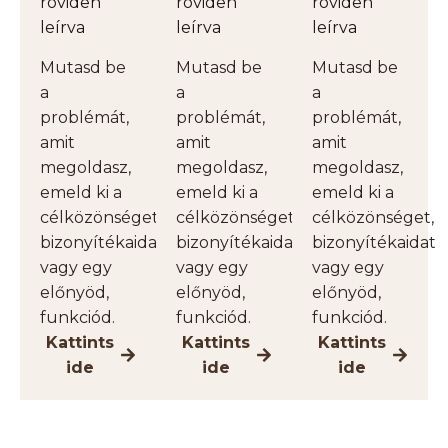
röviden
röviden
röviden
leírva
leírva
leírva
Mutasd be
Mutasd be
Mutasd be
a
a
a
problémát,
problémát,
problémát,
amit
amit
amit
megoldasz,
megoldasz,
megoldasz,
emeld ki a
emeld ki a
emeld ki a
célközönséget,
célközönséget,
célközönséget,
bizonyítékaidat
bizonyítékaidat
bizonyítékaidat
vagy egy
vagy egy
vagy egy
előnyöd,
előnyöd,
előnyöd,
funkciód.
funkciód.
funkciód.
Kattints
Kattints
Kattints
ide
ide
ide