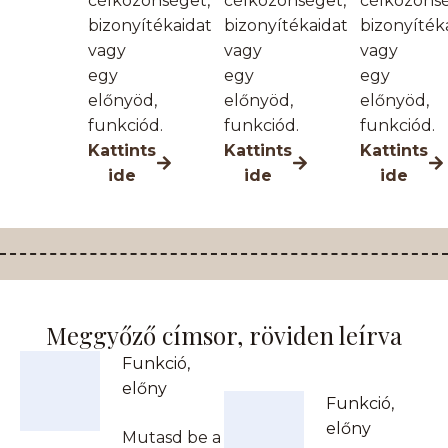
célközönséget,
célközönséget,
célközönsé
bizonyítékaidat
bizonyítékaidat
bizonyíték
vagy
vagy
vagy
egy
egy
egy
előnyöd,
előnyöd,
előnyöd,
funkciód.
funkciód.
funkciód.
Kattints
Kattints
Kattints
ide
ide
ide
Meggyőző címsor, röviden leírva
Funkció,
előny
Funkció,
előny
Mutasd be a