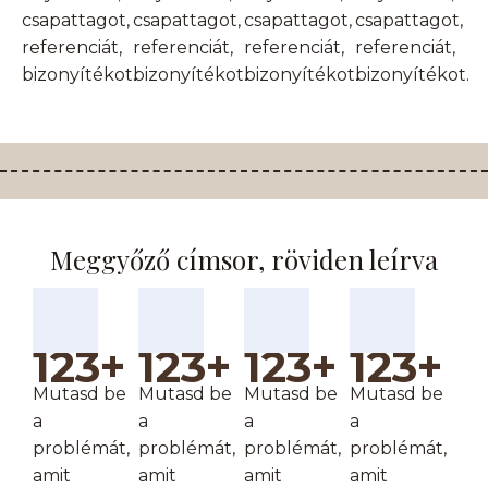
csapattagot,
csapattagot,
csapattagot,
csapattagot,
referenciát,
referenciát,
referenciát,
referenciát,
bizonyítékot.
bizonyítékot.
bizonyítékot.
bizonyítékot.
Meggyőző címsor, röviden leírva
123+
123+
123+
123+
Mutasd be
Mutasd be
Mutasd be
Mutasd be
a
a
a
a
problémát,
problémát,
problémát,
problémát,
amit
amit
amit
amit