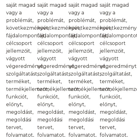
saját magad
saját magad
saját magad
saját magad
vagy a
vagy a
vagy a
vagy a
problémát,
problémát,
problémát,
problémát,
következményét,
következményét,
következményét,
következmény
fájdalompontot,
fájdalompontot,
fájdalompontot,
fájdalompontot
célcsoport
célcsoport
célcsoport
célcsoport
jellemzőit,
jellemzőit,
jellemzőit,
jellemzőit,
vágyott
vágyott
vágyott
vágyott
végeredményt,
végeredményt,
végeredményt,
végeredményt
szolgáltatást,
szolgáltatást,
szolgáltatást,
szolgáltatást,
terméket,
terméket,
terméket,
terméket,
termékjellemzőt,
termékjellemzőt,
termékjellemzőt,
termékjellemző
funkciót,
funkciót,
funkciót,
funkciót,
előnyt,
előnyt,
előnyt,
előnyt,
megoldást,
megoldást,
megoldást,
megoldást,
megoldási
megoldási
megoldási
megoldási
tervet,
tervet,
tervet,
tervet,
folyamatot,
folyamatot,
folyamatot,
folyamatot,