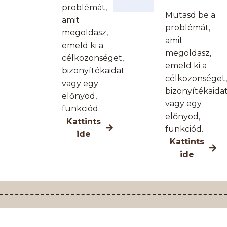
problémát,
Mutasd be a
amit
problémát,
megoldasz,
amit
emeld ki a
megoldasz,
célközönséget,
emeld ki a
bizonyítékaidat
célközönséget,
vagy egy
bizonyítékaida
előnyöd,
vagy egy
funkciód.
előnyöd,
Kattints
funkciód.
ide
Kattints
ide