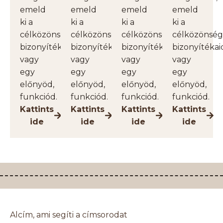
emeld
emeld
emeld
emeld
ki a
ki a
ki a
ki a
célközönséget,
célközönséget,
célközönséget,
célközönség
bizonyítékaidat
bizonyítékaidat
bizonyítékaidat
bizonyítékai
vagy
vagy
vagy
vagy
egy
egy
egy
egy
előnyöd,
előnyöd,
előnyöd,
előnyöd,
funkciód.
funkciód.
funkciód.
funkciód.
Kattints
Kattints
Kattints
Kattints
ide
ide
ide
ide
Alcím, ami segíti a címsorodat