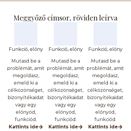
Meggyőző címsor, röviden leírva
Funkció, előny
Funkció, előny
Funkció, előny
Mutasd be a
Mutasd be a
Mutasd be a
problémát, amit
problémát, amit
problémát, amit
megoldasz,
megoldasz,
megoldasz,
emeld ki a
emeld ki a
emeld ki a
célközönséget,
célközönséget,
célközönséget,
bizonyítékaidat
bizonyítékaidat
bizonyítékaidat
vagy egy
vagy egy
vagy egy
előnyöd,
előnyöd,
előnyöd,
funkciód.
funkciód.
funkciód.
Kattints ide
Kattints ide
Kattints ide