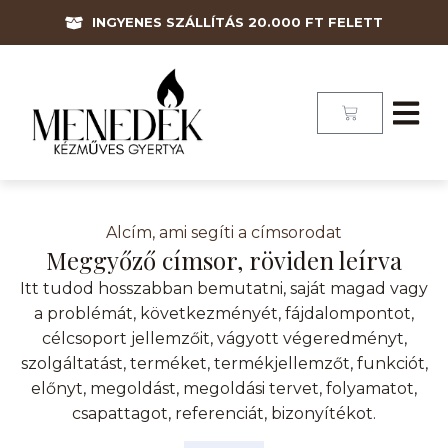
INGYENES SZÁLLÍTÁS 20.000 FT FELETT
Alcím, ami segíti a címsorodat
Meggyőző címsor, röviden leírva
Itt tudod hosszabban bemutatni, saját magad vagy
a problémát, következményét, fájdalompontot,
célcsoport jellemzőit, vágyott végeredményt,
szolgáltatást, terméket, termékjellemzőt, funkciót,
előnyt, megoldást, megoldási tervet, folyamatot,
csapattagot, referenciát, bizonyítékot.