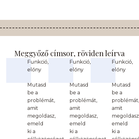
Meggyőző címsor, röviden leírva
Funkció,
Funkció,
Funkció,
előny
előny
előny
Mutasd
Mutasd
Mutasd
be a
be a
be a
problémát,
problémát,
problémát
amit
amit
amit
megoldasz,
megoldasz,
megoldasz
emeld
emeld
emeld
ki a
ki a
ki a