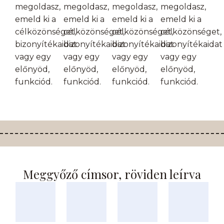
megoldasz,
megoldasz,
megoldasz,
megoldasz,
emeld ki a
emeld ki a
emeld ki a
emeld ki a
célközönséget,
célközönséget,
célközönséget,
célközönséget,
bizonyítékaidat
bizonyítékaidat
bizonyítékaidat
bizonyítékaidat
vagy egy
vagy egy
vagy egy
vagy egy
előnyöd,
előnyöd,
előnyöd,
előnyöd,
funkciód.
funkciód.
funkciód.
funkciód.
Meggyőző címsor, röviden leírva