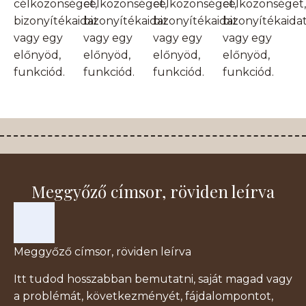
célközönséget,
célközönséget,
célközönséget,
célközönséget,
bizonyítékaidat
bizonyítékaidat
bizonyítékaidat
bizonyítékaida
vagy egy
vagy egy
vagy egy
vagy egy
előnyöd,
előnyöd,
előnyöd,
előnyöd,
funkciód.
funkciód.
funkciód.
funkciód.
Meggyőző címsor, röviden leírva
Meggyőző címsor, röviden leírva
Itt tudod hosszabban bemutatni, saját magad vagy
a problémát, következményét, fájdalompontot,