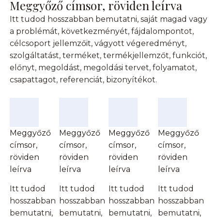
Meggyőző címsor, röviden leírva
Itt tudod hosszabban bemutatni, saját magad vagy
a problémát, következményét, fájdalompontot,
célcsoport jellemzőit, vágyott végeredményt,
szolgáltatást, terméket, termékjellemzőt, funkciót,
előnyt, megoldást, megoldási tervet, folyamatot,
csapattagot, referenciát, bizonyítékot.
Meggyőző
Meggyőző
Meggyőző
Meggyőző
címsor,
címsor,
címsor,
címsor,
röviden
röviden
röviden
röviden
leírva
leírva
leírva
leírva
Itt tudod
Itt tudod
Itt tudod
Itt tudod
hosszabban
hosszabban
hosszabban
hosszabban
bemutatni,
bemutatni,
bemutatni,
bemutatni,