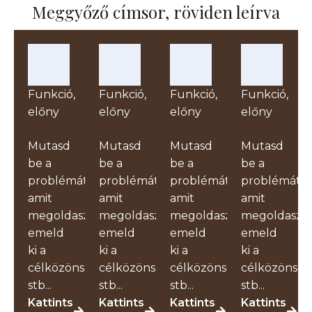
Meggyőző címsor, röviden leírva
Funkció,
Funkció,
Funkció,
Funkció,
előny
előny
előny
előny
Mutasd
Mutasd
Mutasd
Mutasd
be a
be a
be a
be a
problémát,
problémát,
problémát,
problémát,
amit
amit
amit
amit
megoldasz,
megoldasz,
megoldasz,
megoldasz,
emeld
emeld
emeld
emeld
ki a
ki a
ki a
ki a
célközönséget,
célközönséget,
célközönséget,
célközönség
stb...
stb...
stb...
stb...
Kattints
Kattints
Kattints
Kattints