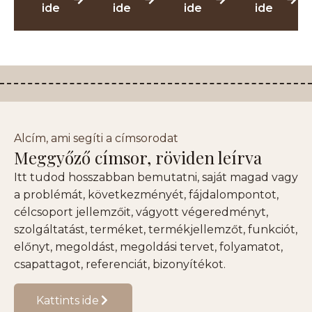
ide
ide
ide
ide
Alcím, ami segíti a címsorodat
Meggyőző címsor, röviden leírva
Itt tudod hosszabban bemutatni, saját magad vagy
a problémát, következményét, fájdalompontot,
célcsoport jellemzőit, vágyott végeredményt,
szolgáltatást, terméket, termékjellemzőt, funkciót,
előnyt, megoldást, megoldási tervet, folyamatot,
csapattagot, referenciát, bizonyítékot.
Kattints ide