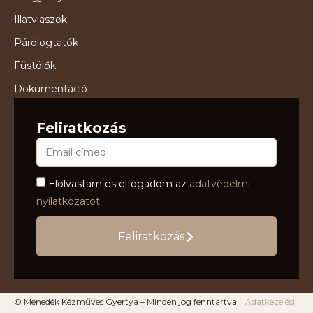
Illatviaszok
Párologtatók
Füstölők
Dokumentáció
Feliratkozás
Elolvastam és elfogadom az
adatvédelmi
nyilatkozatot.
Feliratkozás
© Menedék Kézműves Gyertya – Minden jog fenntartva! |
Adatkezelési