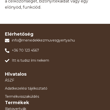
a célközönséget, bizonyítékaidat vagy egy
előnyöd, funkciód.
Elérhetőség
info@menedekkezmuvesgyertya.hu
+36 70 123 4567
Itt is tudsz írni nekem
Hivatalos
ÁSZF
Adatkezelési tájékoztató
Termékvisszaküldés
Termékek
Illatgyertyák