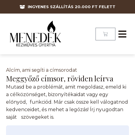
INGYENES SZÁLLÍTÁS 20.000 FT FELETT
Alcím, ami segíti a címsorodat
Meggyőző címsor, röviden leírva
Mutasd be a problémát, amit megoldasz, emeld ki
a célközönséget, bizonyítékaidat vagy egy
előnyöd, funkciód. Már csak össze kell válogatnod
kedvenceidet, és mehet a legózás! Írj nyugodtan
saját szövegeket is.