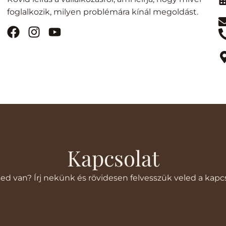
foglalkozik, milyen problémára kínál megoldást.
Kapcsolat
ed van? Írj nekünk és rövidesen felvesszük veled a kapcs