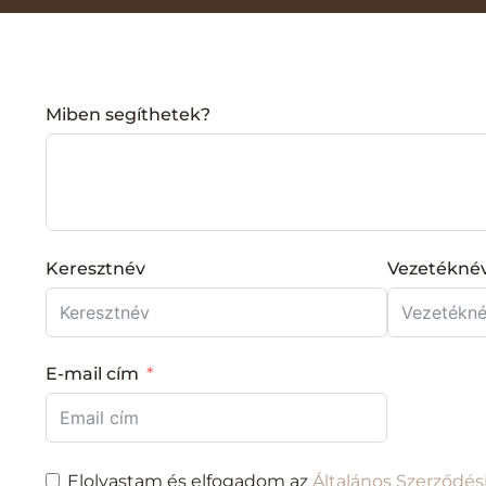
Miben segíthetek?
Keresztnév
Vezetékné
E-mail cím
Elolvastam és elfogadom az
Általános Szerződés