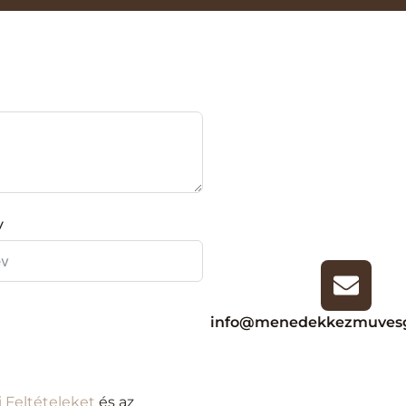
v
info@menedekkezmuvesg
i Feltételeket
és az