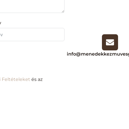
v
info@menedekkezmuvesg
i Feltételeket
és az