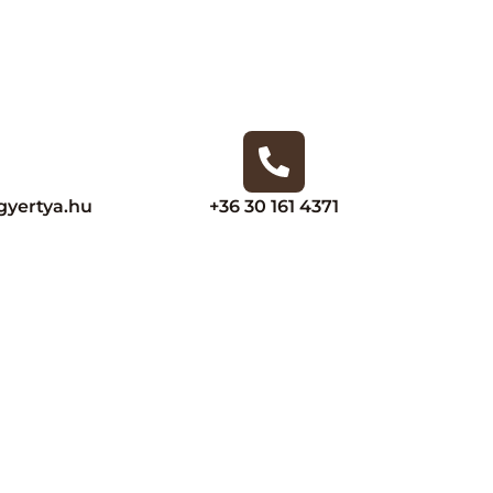
yertya.hu
+36 30 161 4371