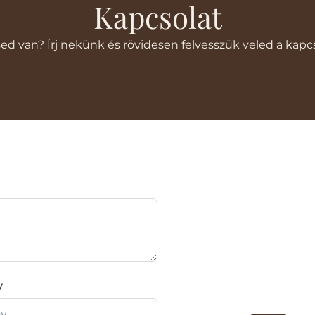
Kapcsolat
ed van? Írj nekünk és rövidesen felvesszük veled a kapcs
v