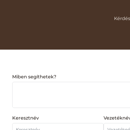
Kérdés
Miben segíthetek?
Keresztnév
Vezetékné