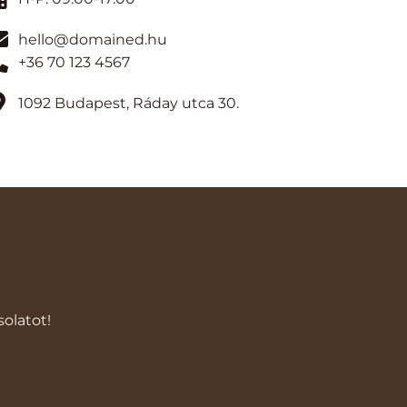
hello@domained.hu
+36 70 123 4567
1092 Budapest, Ráday utca 30.
olatot!