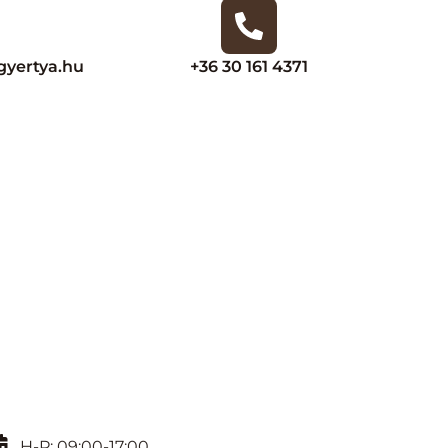
yertya.hu
+36 30 161 4371
H-P: 09:00-17:00