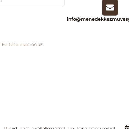
info@menedekkezmuvesg
i Feltételeket
és az
Rövid leírás a vállalkozásról, ami leírja, hogy mivel