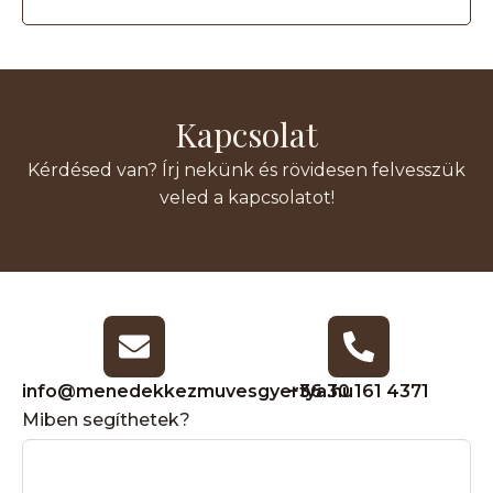
Kapcsolat
Kérdésed van? Írj nekünk és rövidesen felvesszük
veled a kapcsolatot!
info@menedekkezmuvesgyertya.hu
+36 30 161 4371
Miben segíthetek?