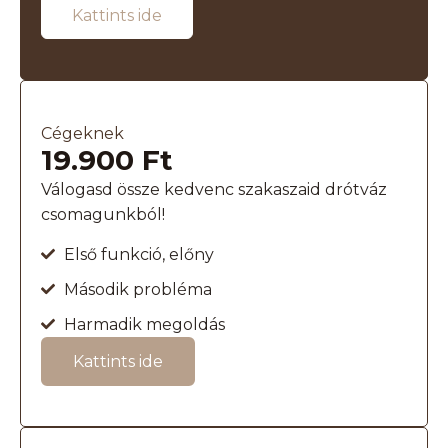
Kattints ide
Cégeknek
19.900 Ft
Válogasd össze kedvenc szakaszaid drótváz
csomagunkból!
Első funkció, előny
Második probléma
Harmadik megoldás
Kattints ide