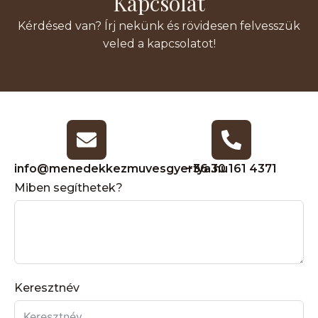
Kapcsolat
Kérdésed van? Írj nekünk és rövidesen felvesszük
veled a kapcsolatot!
info@menedekkezmuvesgyertya.hu
+36 30 161 4371
Miben segíthetek?
Keresztnév