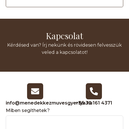
Kapcsolat
Kérdésed van? Írj nekünk és rövidesen felvesszük
veled a kapcsolatot!
info@menedekkezmuvesgyertya.hu
+36 30 161 4371
Miben segíthetek?