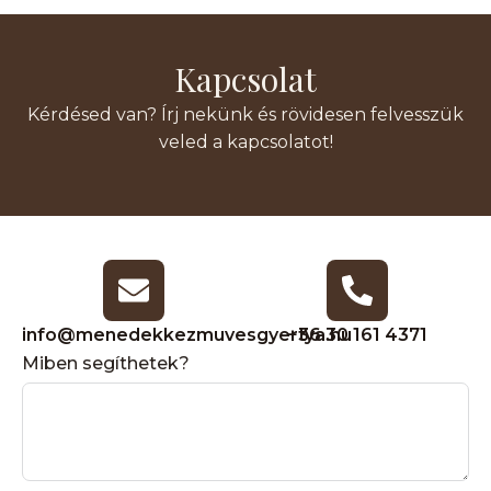
Kapcsolat
Kérdésed van? Írj nekünk és rövidesen felvesszük
veled a kapcsolatot!
info@menedekkezmuvesgyertya.hu
+36 30 161 4371
Miben segíthetek?