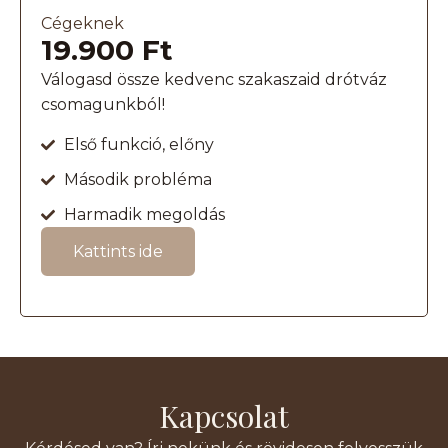
Cégeknek
19.900 Ft
Válogasd össze kedvenc szakaszaid drótváz
csomagunkból!
Első funkció, előny
Második probléma
Harmadik megoldás
Kattints ide
Kapcsolat