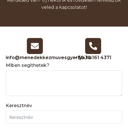
Kérdésed van? Írj nekünk és rövidesen felvesszük
veled a kapcsolatot!
info@menedekkezmuvesgyertya.hu
+36 30 161 4371
Miben segíthetek?
Keresztnév