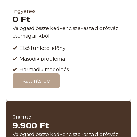
Ingyenes
0 Ft
Válogasd össze kedvenc szakaszaid drótváz
csomagunkból!
Első funkció, előny
Második probléma
Harmadik megoldás
Kattints ide
Startup
9.900 Ft
Válogasd össze kedvenc szakaszaid drótváz