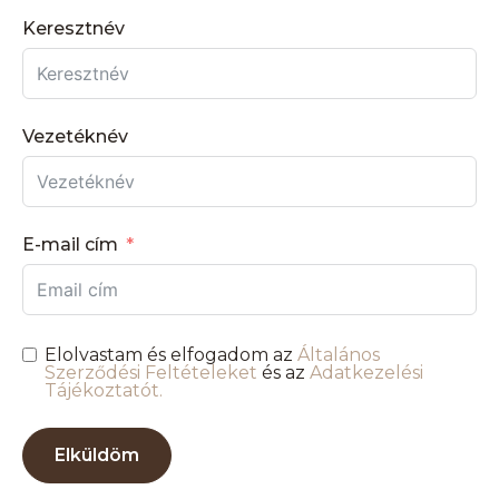
Keresztnév
Vezetéknév
E-mail cím
Elolvastam és elfogadom az
Általános
Szerződési Feltételeket
és az
Adatkezelési
Tájékoztatót.
Elküldöm