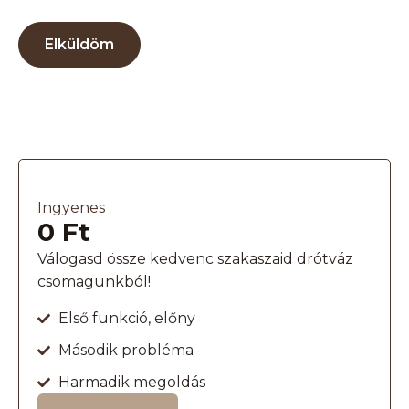
Elküldöm
Ingyenes
0 Ft
Válogasd össze kedvenc szakaszaid drótváz
csomagunkból!
Első funkció, előny
Második probléma
Harmadik megoldás