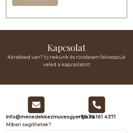
Kapcsolat
Kérdésed van? Írj nekünk és rövidesen felvesszük
veled a kapcsolatot!
info@menedekkezmuvesgyertya.hu
+36 30 161 4371
Miben segíthetek?