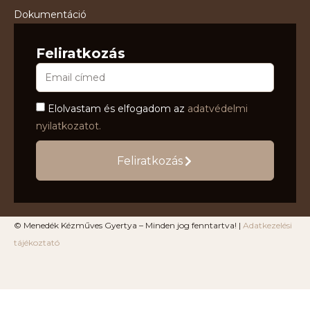
Dokumentáció
Feliratkozás
Elolvastam és elfogadom az
adatvédelmi
nyilatkozatot.
Feliratkozás
© Menedék Kézműves Gyertya – Minden jog fenntartva! |
Adatkezelési
tájékoztató