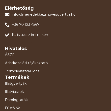
Elérhetőség
info@menedekkezmuvesgyertya.hu
+36 70 123 4567
Itt is tudsz írni nekem
Hivatalos
ÁSZF
Adatkezelési tájékoztató
Termékvisszaküldés
Termékek
Illatgyertyák
Illatviaszok
Párologtatók
Füstölők