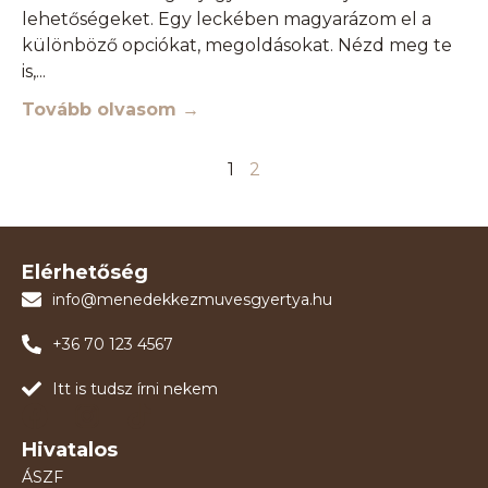
lehetőségeket. Egy leckében magyarázom el a
különböző opciókat, megoldásokat. Nézd meg te
is,
Tovább olvasom →
1
2
Elérhetőség
info@menedekkezmuvesgyertya.hu
+36 70 123 4567
Itt is tudsz írni nekem
Hivatalos
ÁSZF